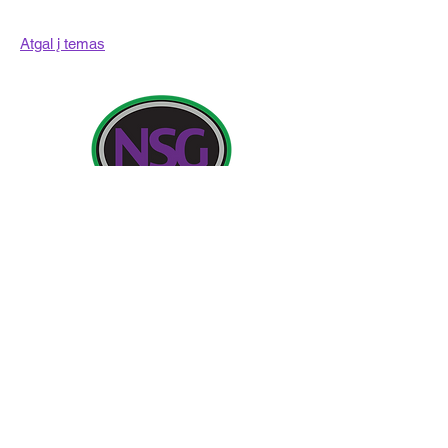
Atgal į temas
Kontaktiniai duomenys:
Newland School for Girls, Cottingham Road,
Kingston upon Hull, Anglija HU6 7RU
Pradinės užklausos iš tėvų ir visuomenės narių bus
skirtos Miss H Edwards, PA direktorei.
Telefonas:
01482 - 343098
, Faksas:
01482 - 441416
,
El.
nsg_admin@thrivetrust.uk
Vadovas: Vicky Callaghan