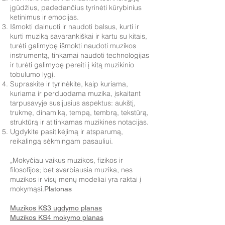
įgūdžius, padedančius tyrinėti kūrybinius
ketinimus ir emocijas.
Išmokti dainuoti ir naudoti balsus, kurti ir
kurti muziką savarankiškai ir kartu su kitais,
turėti galimybę išmokti naudoti muzikos
instrumentą, tinkamai naudoti technologijas
ir turėti galimybę pereiti į kitą muzikinio
tobulumo lygį.
Supraskite ir tyrinėkite, kaip kuriama,
kuriama ir perduodama muzika, įskaitant
tarpusavyje susijusius aspektus: aukštį,
trukmę, dinamiką, tempą, tembrą, tekstūrą,
struktūrą ir atitinkamas muzikines notacijas.
Ugdykite pasitikėjimą ir atsparumą,
reikalingą sėkmingam pasauliui.
„Mokyčiau vaikus muzikos, fizikos ir
filosofijos; bet svarbiausia muzika, nes
muzikos ir visų menų modeliai yra raktai į
mokymąsi.
Platonas
Muzikos KS3 ugdymo planas
Muzikos KS4 mokymo planas