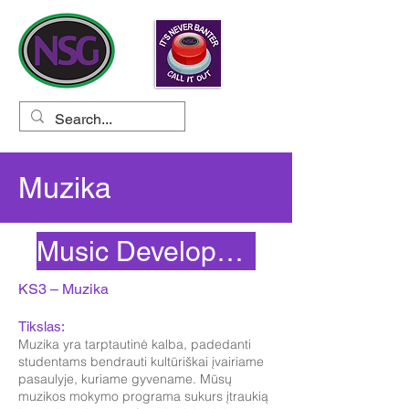
Muzika
Music Development Plan 25/2
KS3 – Muzika
Tikslas:
Muzika yra tarptautinė kalba, padedanti
studentams bendrauti kultūriškai įvairiame
pasaulyje, kuriame gyvename. Mūsų
muzikos mokymo programa sukurs įtraukią