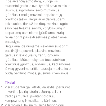
ir palaikančią atmosferą, kurioje visi
studentai galės laisvai tyrinėti savo mintis ir
jausmus, ugdydami savo muzikinius
įgūdžius ir meilę muzikai, nepaisant jų
pradžios taško. Reguliariai dalyvaudami
tiek klasėje, tiek už jos ribų, mokiniai ugdo
savo pasitikėjimą savimi, kūrybiškumą ir
atsparumą esminiams įgūdžiams, kurių
reikia norint pasiekti sėkmės platesniame
pasaulyje.
Reguliariai dainuojame siekdami sustiprinti
pasitikėjimą savimi, įsisavinti muzikos
garsus ir lavinti įvairių žanrų grojimo
įgūdžius. Mūsų mokymas bus sutelktas į
praktinius įgūdžius, rodančius, kad žmonės
iš visų gyvenimo sričių naudoja muziką kaip
būdą perduoti mintis, jausmus ir veiksmus.
Tikslai:
Visi studentai gali atlikti, klausytis, peržiūrėti
ir įvertinti įvairių istorinių žanrų, stilių ir
tradicijų muziką, įskaitant didžiųjų
kompozitorių ir muzikantų kūrinius.
Visi mokiniai lavina muzikos technologijų