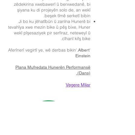
zêdekirina xwebawerî û berxwedanê, bi
şiyana ku di projeyên solo de, an wekî
beşek tîmê serketî bibin.
Ji bo ku jêhatîbûn û zanîna Hunerê bi
tevahîya xwe mezin bike û pêş bixe, Huner
wekî pîşesaziyek pir serfiraz, neteweyî û
cîhanî kifş bike.
'Aferînerî vegirtî ye, wê derbas bikin'.
Albert
Einstein
Plana Mufredata Hunerên Performansê
(Dans).
Vegere Mijar