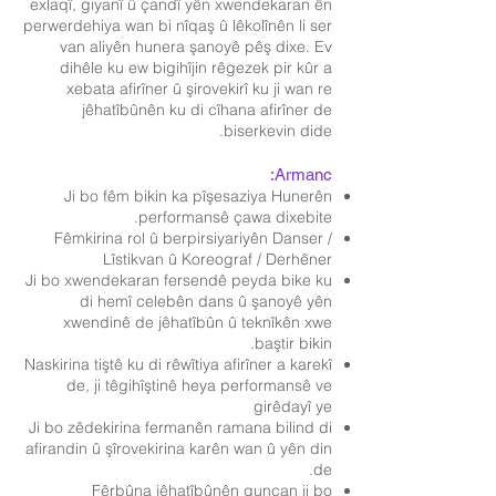
exlaqî, giyanî û çandî yên xwendekaran ên
perwerdehiya wan bi nîqaş û lêkolînên li ser
van aliyên hunera şanoyê pêş dixe. Ev
dihêle ku ew bigihîjin rêgezek pir kûr a
xebata afirîner û şirovekirî ku ji wan re
jêhatîbûnên ku di cîhana afirîner de
biserkevin dide.
Armanc:
Ji bo fêm bikin ka pîşesaziya Hunerên
performansê çawa dixebite.
Fêmkirina rol û berpirsiyariyên Danser /
Lîstikvan û Koreograf / Derhêner
Ji bo xwendekaran fersendê peyda bike ku
di hemî celebên dans û şanoyê yên
xwendinê de jêhatîbûn û teknîkên xwe
baştir bikin.
Naskirina tiştê ku di rêwîtiya afirîner a karekî
de, ji têgihîştinê heya performansê ve
girêdayî ye
Ji bo zêdekirina fermanên ramana bilind di
afirandin û şîrovekirina karên wan û yên din
de.
Fêrbûna jêhatîbûnên guncan ji bo