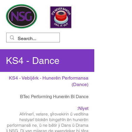
KS4 - Dance
KS4 - Vebijêrk - Hunerên Performansa
(Dance)
BTec Performing Hunerên Bi Dance
Nîyet:
Afirînerî, xetere, şîrovekirin û vedîtina
hestyarî blokên bingehîn ên hunerên
performansê ne, û ne bêtir ji Dans û Drama
li NSG. Di van mijaran de xwendekar bi têra