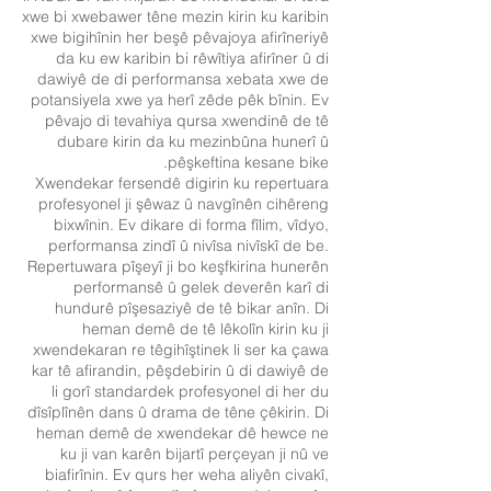
xwe bi xwebawer têne mezin kirin ku karibin
xwe bigihînin her beşê pêvajoya afirîneriyê
da ku ew karibin bi rêwîtiya afirîner û di
dawiyê de di performansa xebata xwe de
potansiyela xwe ya herî zêde pêk bînin. Ev
pêvajo di tevahiya qursa xwendinê de tê
dubare kirin da ku mezinbûna hunerî û
pêşkeftina kesane bike.
Xwendekar fersendê digirin ku repertuara
profesyonel ji şêwaz û navgînên cihêreng
bixwînin. Ev dikare di forma fîlim, vîdyo,
performansa zindî û nivîsa nivîskî de be.
Repertuwara pîşeyî ji bo keşfkirina hunerên
performansê û gelek deverên karî di
hundurê pîşesaziyê de tê bikar anîn. Di
heman demê de tê lêkolîn kirin ku ji
xwendekaran re têgihîştinek li ser ka çawa
kar tê afirandin, pêşdebirin û di dawiyê de
li gorî standardek profesyonel di her du
dîsîplînên dans û drama de têne çêkirin. Di
heman demê de xwendekar dê hewce ne
ku ji van karên bijartî perçeyan ji nû ve
biafirînin. Ev qurs her weha aliyên civakî,