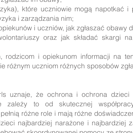
zyka), które uczniowie mogą napotkać i
yzyka i zarządzania nim;
opiekunów i uczniów, jak zgłaszać obawy 
wolontariuszy oraz jak składać skargi n
 rodzicom i opiekunom informacji na te
anie różnym uczniom różnych sposobów zg
ls uznaje, że ochrona i ochrona dzieci
że zależy to od skutecznej współprac
y pełnią różne role i mają różne doświadcz
dzieci najbardziej narażone i najbardziej
ebować skoordynowanej pomocy ze strony Sł