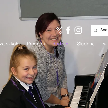
za szkoła
Program
Rodzice
Studenci
wi