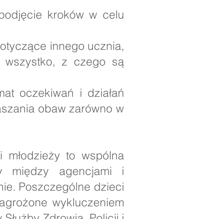
 podjęcie kroków w celu
dotyczące innego ucznia,
a wszystko, z czego są
mat oczekiwań i działań
łaszania obaw zarówno w
 i młodzieży to wspólna
y między agencjami i
enie. Poszczególne dzieci
 zagrożone wykluczeniem
użby Zdrowia, Policji i