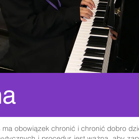
na
 ma obowiązek chronić i chronić dobro dzie
wytycznych i procedur jest ważna, aby za