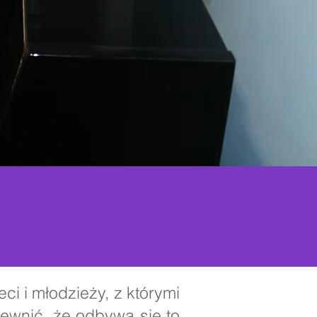
ci i młodzieży, z którymi
pewnić, że odbywa się to