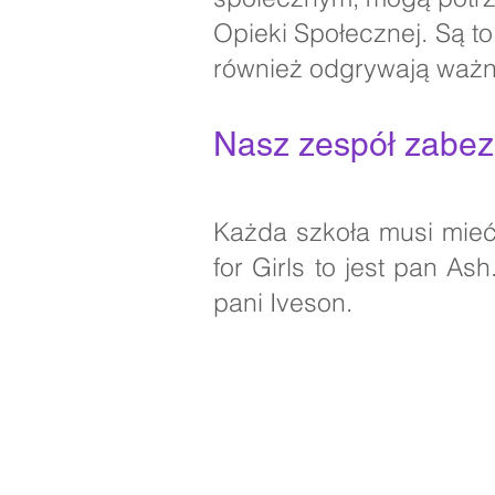
Opieki Społecznej. Są to
również odgrywają ważną
Nasz zespół zabezp
Każda szkoła musi mie
for Girls to jest pan A
pani Iveson.