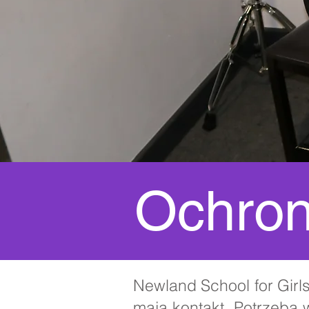
Ochro
Newland School for Girls
mają kontakt. Potrzeba 