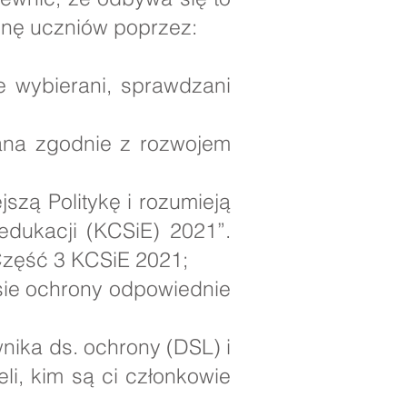
hronę uczniów poprzez:
e wybierani, sprawdzani
owana zgodnie z rozwojem
szą Politykę i rozumieją
dukacji (KCSiE) 2021”.
 Część 3 KCSiE 2021;
esie ochrony odpowiednie
nika ds. ochrony (DSL) i
li, kim są ci członkowie