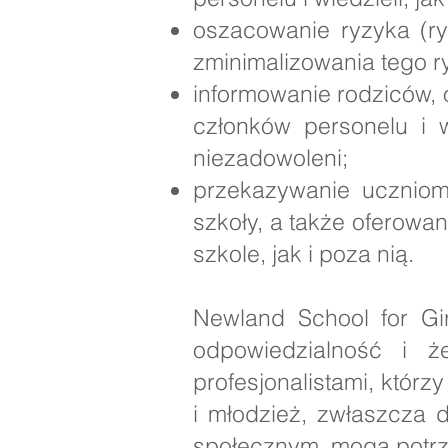
oszacowanie ryzyka (ry
zminimalizowania tego r
informowanie rodziców, 
członków personelu i 
niezadowoleni;
przekazywanie uczniom,
szkoły, a także oferow
szkole, jak i poza nią.
Newland School for Gir
odpowiedzialność i 
profesjonalistami, którz
i młodzież, zwłaszcza 
społecznym, mogą potrz