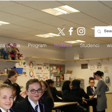
za szkoła
Program
Rodzice
Studenci
wi