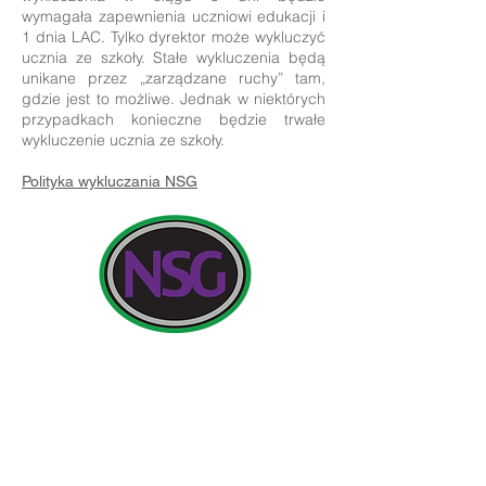
wymagała zapewnienia uczniowi edukacji i
1 dnia LAC. Tylko dyrektor może wykluczyć
ucznia ze szkoły. Stałe wykluczenia będą
unikane przez „zarządzane ruchy” tam,
gdzie jest to możliwe. Jednak w niektórych
przypadkach konieczne będzie trwałe
wykluczenie ucznia ze szkoły.
Polityka wykluczania NSG
Szczegóły kontaktu:
Newland School for Girls, Cottingham Road,
Kingston upon Hull, Anglia HU6 7RU
Wstępne zapytania od rodziców i członków
społeczeństwa będą kierowane do pani H.
Edwards, PA do dyrektora szkoły.
Telefon:
01482 - 343098
, Faks:
01482 - 441416
, E-