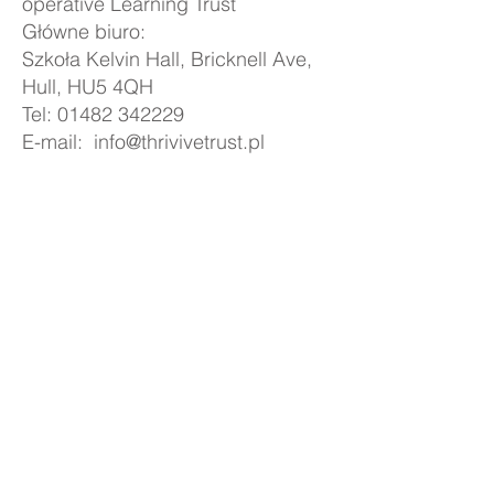
operative Learning Trust
Główne biuro:
Szkoła Kelvin Hall, Bricknell Ave,
Hull, HU5 4QH
Tel: 01482 342229
E-mail:
info@thrivivetrust.pl