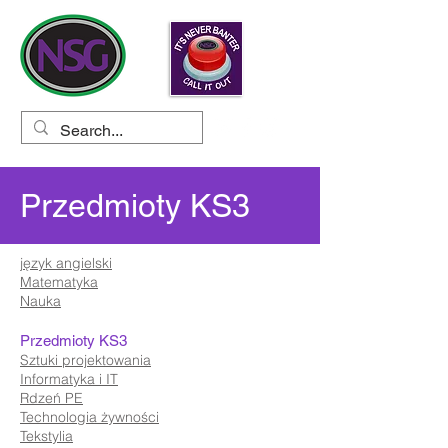
Przedmioty KS3
język angielski
Matematyka
Nauka
Przedmioty KS3
Sztuki projektowania
Informatyka i IT
Rdzeń PE
Technologia żywności
Tekstylia