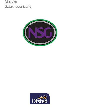
Muzyka
Sztuki sceniczne
Szczegóły kontaktu:
Newland School for Girls, Cottingham Road,
Kingston upon Hull, Anglia HU6 7RU
Wstępne zapytania od rodziców i członków
społeczeństwa będą kierowane do pani H.
Edwards, PA do dyrektora szkoły.
Telefon:
01482 - 343098
, Faks:
01482 - 441416
, E-
mail:
nsg_admin@thrivivetrust.uk
Dyrektor: Vicky Callaghan