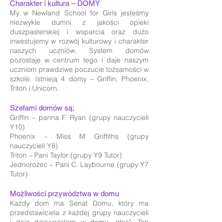
Charakter i kultura – DOMY
My w Newland School for Girls jesteśmy
niezwykle dumni z jakości opieki
duszpasterskiej i wsparcia oraz dużo
inwestujemy w rozwój kulturowy i charakter
naszych uczniów. System domów
pozostaje w centrum tego i daje naszym
uczniom prawdziwe poczucie tożsamości w
szkole. Istnieją 4 domy – Griffin, Phoenix,
Triton i Unicorn.
Szefami domów są:
Griffin – panna F. Ryan (grupy nauczycieli
Y10)
Phoenix – Miss M Griffiths (grupy
nauczycieli Y8)
Triton – Pani Taylor (grupy Y9 Tutor)
Jednorożec – Pani C. Laybourne (grupy Y7
Tutor)
Możliwości przywództwa w domu
Każdy dom ma Senat Domu, który ma
przedstawiciela z każdej grupy nauczycieli