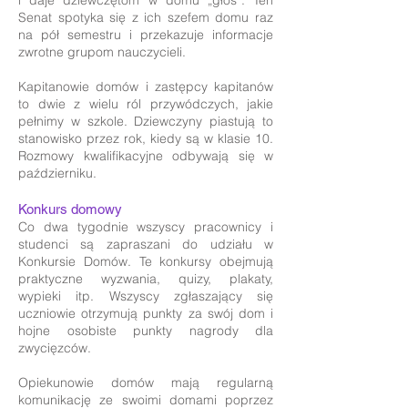
i daje dziewczętom w domu „głos”. Ten
Senat spotyka się z ich szefem domu raz
na pół semestru i przekazuje informacje
zwrotne grupom nauczycieli.
Kapitanowie domów i zastępcy kapitanów
to dwie z wielu ról przywódczych, jakie
pełnimy w szkole. Dziewczyny piastują to
stanowisko przez rok, kiedy są w klasie 10.
Rozmowy kwalifikacyjne odbywają się w
październiku.
Konkurs domowy
Co dwa tygodnie wszyscy pracownicy i
studenci są zapraszani do udziału w
Konkursie Domów. Te konkursy obejmują
praktyczne wyzwania, quizy, plakaty,
wypieki itp. Wszyscy zgłaszający się
uczniowie otrzymują punkty za swój dom i
hojne osobiste punkty nagrody dla
zwycięzców.
Opiekunowie domów mają regularną
komunikację ze swoimi domami poprzez