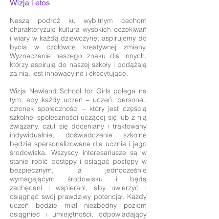
Wizja i etos
Naszą podróż ku wybitnym cechom
charakteryzuje kultura wysokich oczekiwań
i wiary w każdą dziewczynę; aspirujemy do
bycia w czołówce kreatywnej zmiany.
Wyznaczanie naszego znaku dla innych,
którzy aspirują do naszej szkoły i podążają
za nią, jest innowacyjne i ekscytujące.
Wizja Newland School for Girls polega na
tym, aby każdy uczeń – uczeń, personel,
członek społeczności – który jest częścią
szkolnej społeczności uczącej się lub z nią
związany, czuł się doceniany i traktowany
indywidualnie; doświadczenie szkolne
będzie spersonalizowane dla ucznia i jego
środowiska. Wszyscy interesariusze są w
stanie robić postępy i osiągać postępy w
bezpiecznym, a jednocześnie
wymagającym środowisku i będą
zachęcani i wspierani, aby uwierzyć i
osiągnąć swój prawdziwy potencjał. Każdy
uczeń będzie miał niezbędny poziom
osiągnięć i umiejętności, odpowiadający