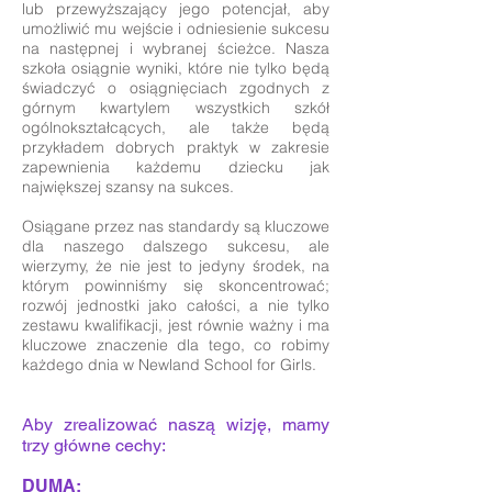
lub przewyższający jego potencjał, aby
umożliwić mu wejście i odniesienie sukcesu
na następnej i wybranej ścieżce. Nasza
szkoła osiągnie wyniki, które nie tylko będą
świadczyć o osiągnięciach zgodnych z
górnym kwartylem wszystkich szkół
ogólnokształcących, ale także będą
przykładem dobrych praktyk w zakresie
zapewnienia każdemu dziecku jak
największej szansy na sukces.
Osiągane przez nas standardy są kluczowe
dla naszego dalszego sukcesu, ale
wierzymy, że nie jest to jedyny środek, na
którym powinniśmy się skoncentrować;
rozwój jednostki jako całości, a nie tylko
zestawu kwalifikacji, jest równie ważny i ma
kluczowe znaczenie dla tego, co robimy
każdego dnia w Newland School for Girls.
Aby zrealizować naszą wizję, mamy
trzy główne cechy: ​
DUMA: