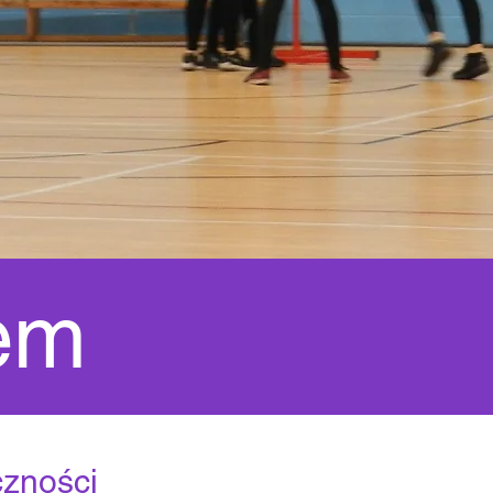
em
czności