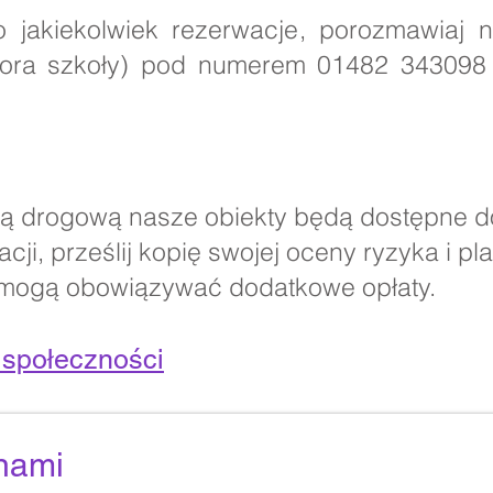
o jakiekolwiek rezerwacje, porozmawiaj 
tora szkoły) pod numerem 01482 343098 
 drogową nasze obiekty będą dostępne do 
ji, prześlij kopię swojej oceny ryzyka i pl
 mogą obowiązywać dodatkowe opłaty.
społeczności
 nami