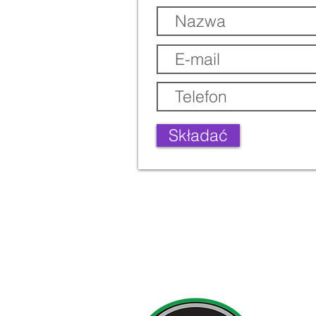
Składać
Szczegóły k