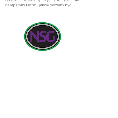
razem i rozwijamy się, aby stać się
najlepszymi ludźmi, jakimi możemy być.
Szczegóły kontaktu:
Newland School for Girls, Cottingham Road,
Kingston upon Hull, Anglia HU6 7RU
Wstępne zapytania od rodziców i członków
społeczeństwa będą kierowane do pani H.
Edwards, PA do dyrektora szkoły.
Telefon:
01482 - 343098
, Faks:
01482 - 441416
, E-
mail:
nsg_admin@thrivivetrust.uk
Dyrektor: Vicky Callaghan