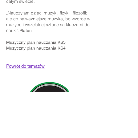
całym świecie.
„Nauczyłam dzieci muzyki, fizyki i filozofii;
ale co najważniejsze muzyka, bo wzorce w
muzyce i wszelakiej sztuce są kluczami do
nauki”.
Platon
Muzyczny plan nauczania KS3
Muzyczny plan nauczania KS4
Powrót do tematów
Szczegóły kontaktu:
Newland School for Girls, Cottingham Road,
Kingston upon Hull, Anglia HU6 7RU