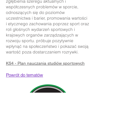
zgłębienia szeregu aktualnych i
współczesnych problemów w sporcie,
odnoszących się do poziomów
uczestnictwa i barier, promowania wartości
i etycznego zachowania poprzez sport oraz
roli głośnych wydarzeń sportowych i
krajowych organów zarządzających w
rozwoju sportu. próbuje pozytywnie
wpłynąć na społeczeństwo i pokazać swoją
wartość poza dostarczaniem rozrywki.
KS4 - Plan nauczania studiów sportowych
Powrót do tematów
Szczegóły kontaktu:
Newland School for Girls, Cottingham Road,
Kingston upon Hull, Anglia HU6 7RU